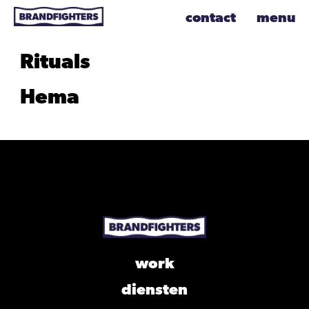
contact
menu
Cornetto
Rituals
Hema
work
diensten