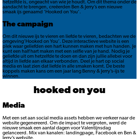
hetzelfde is, ongeacht van wie je houdt. Om dit thema onder de
aandacht te brengen, creëerden Ben & Jerry’s een nieuwe
smaak ijs genaamd ‘Hooked on You’.
The campaign
Om dit nieuwe ijs te vieren en liefde te vieren, bedachten we de
omgeving‘Hooked on You’. Deze interactieve website is een
plek waar geliefden een hart kunnen maken met hun handen. Je
kunt een half hart maken met een selfie van je hand. Nodig je
geliefde uit om hetzelfde te doen en dan zijn jullie allebei voor
altijd in liefde aan elkaar verbonden. Deel je hart op social
media en laat zien dat liefde in alle smaken komt. De beste
koppels maken kans om een ​​jaar lang Benny & Jerry’s-ijs te
winnen.
hooked on you
Media
Met een set aan social media assets hebben we verkeer naar de
website gegenereerd. Om de impact te vergroten, werd de
nieuwe smaak een aantal dagen voor Valentijnsdag
gelanceerd. Mix van kanalen: landingpage, Facebook en Ben &
Jerry’s website.