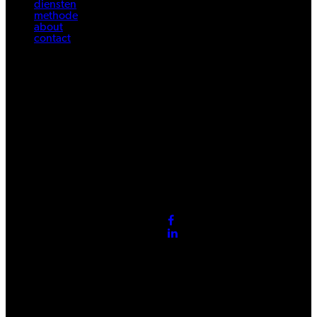
diensten
methode
about
contact
Benieuwd hoe we social zouden aanpakken voor jouw merk?
Neem contact op:
oskar@brandfighters.nl
+31(0)625014971
BRANDFIGHTERS
Part of UNBOUND Group
P.J Oudweg 4 1314 CH Almere
Shoq BV ©2022 All rights reserved.