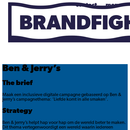
contact
menu
Ben & Jerry’s
The brief
Maak een inclusieve digitale campagne gebaseerd op Ben &
Jerrry’s campagnethema: ‘Liefde komt in alle smaken’.
Strategy
Ben & Jerrry’s helpt hap voor hap om de wereld beter te maken.
Dit thema vertegenwoordigt een wereld waarin iedereen