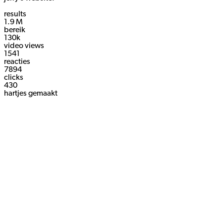
results
1.9 M
bereik
130k
video views
1541
reacties
7894
clicks
430
hartjes gemaakt